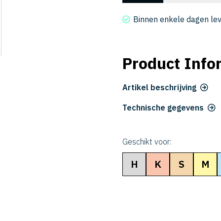
S
2003-
Binnen enkele dagen le
015S
aantal
Product Info
Artikel beschrijving
Technische gegevens
Geschikt voor:
H
K
S
M