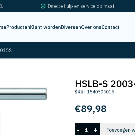
0.
Directe hulp en service op maat.
me
Producten
Klant worden
Diversen
Over ons
Contact
-015S
HSLB-S 2003
SKU:
1540503015
€
89,98
HSLB-
-
+
Toevoegen w