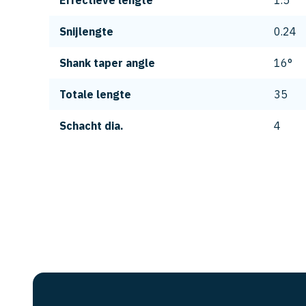
Effectieve lengte
1.5
Snijlengte
0.24
Shank taper angle
16°
Totale lengte
35
Schacht dia.
4