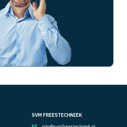
SVM FREESTECHNIEK
info@svmfreestechniek.nl