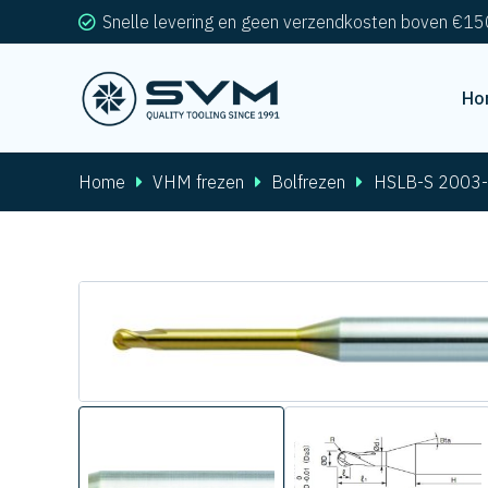
Snelle levering en geen verzendkosten boven €15
Ho
Home
VHM frezen
Bolfrezen
HSLB-S 2003