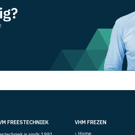
ig?
!
VM FREESTECHNIEK
VHM FREZEN
Home
stechniek is sinds 1991