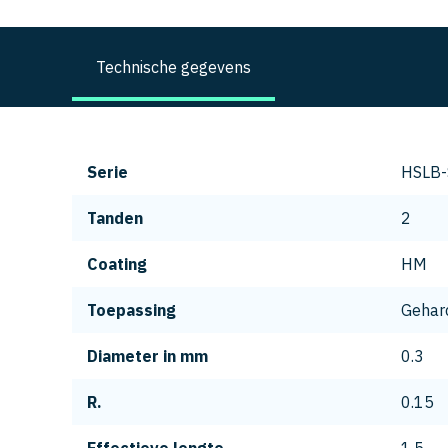
Technische gegevens
Serie
HSLB-
Tanden
2
Coating
HM
Toepassing
Gehard
Diameter in mm
0.3
R.
0.15