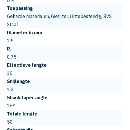
HM
Toepassing
Geharde materialen, Gietijzer, Hittebestendig, RVS,
Staal
Diameter in mm
1.5
R.
0.75
Effectieve lengte
10
Snijlengte
1.2
Shank taper angle
16°
Totale lengte
50