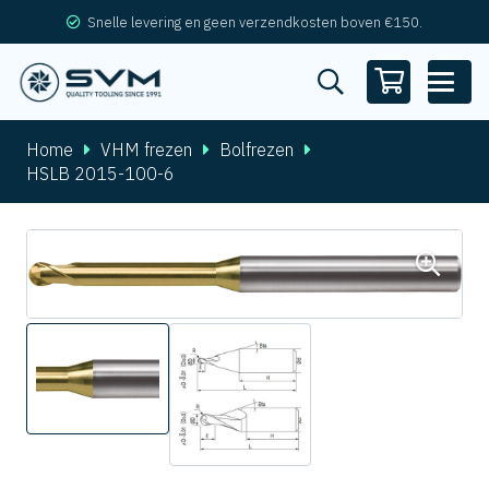
Snelle levering en geen verzendkosten boven €150.
Home
VHM frezen
Bolfrezen
HSLB 2015-100-6