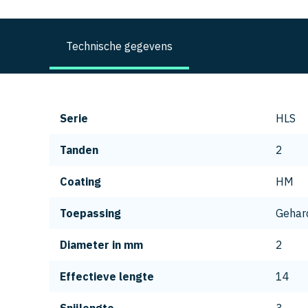
Technische gegevens
Serie
HLS
Tanden
2
Coating
HM
Toepassing
Gehard
Diameter in mm
2
Effectieve lengte
14