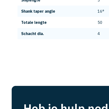
Snijlengte
3
Shank taper angle
16°
Totale lengte
50
Schacht dia.
4
Heb je hulp nod