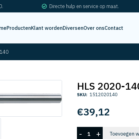
0.
Directe hulp en service op maat.
me
Producten
Klant worden
Diversen
Over ons
Contact
-140
HLS 2020-14
SKU:
1512020140
€
39,12
HLS
-
+
Toevoegen w