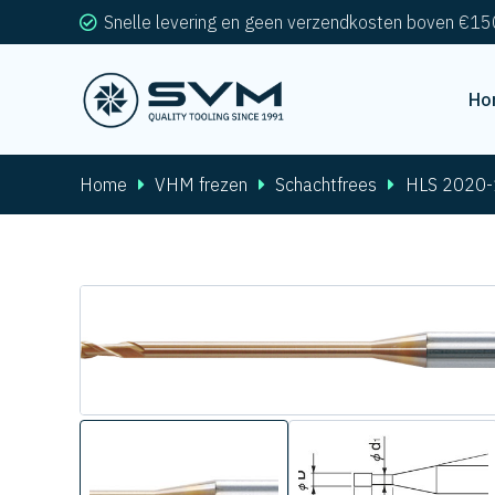
Snelle levering en geen verzendkosten boven €15
Ho
Home
VHM frezen
Schachtfrees
HLS 2020