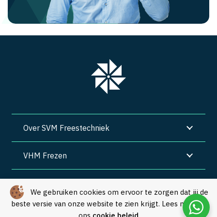
Over SVM Freestechniek
VHM Frezen
SVM Freestechniek
We gebruiken cookies om ervoor te zorgen dat jij de
beste versie van onze website te zien krijgt. Lees meer in
Algemene voorwaarden
|
Privacy
|
Cookies
ons
cookie beleid