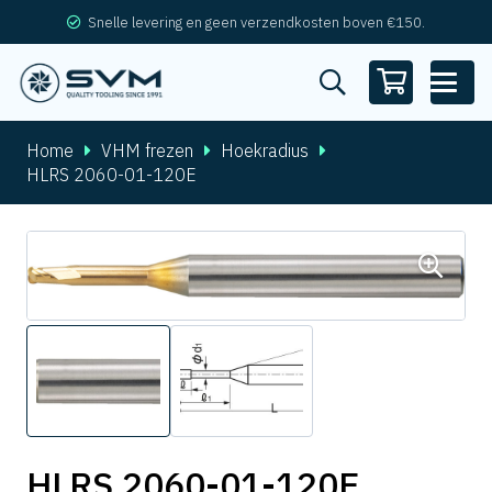
Snelle levering en geen verzendkosten boven €150.
Home
VHM frezen
Hoekradius
HLRS 2060-01-120E
HLRS 2060-01-120E