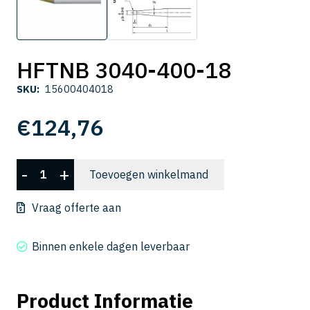
HFTNB 3040-400-18
SKU:
15600404018
€
124,76
HFTNB
-
+
Toevoegen winkelmand
3040-
400-
Vraag offerte aan
18
aantal
Binnen enkele dagen leverbaar
Product Informatie