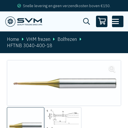
Snelle levering en geen verzendkosten boven €150.
Home
VHM frezen
Bolfrezen
HFTNB 3040-400-18