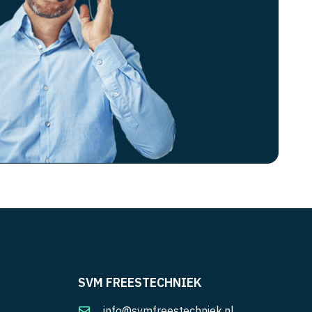
SVM FREESTECHNIEK
info@svmfreestechniek.nl