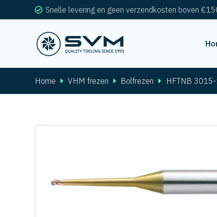
Snelle levering en geen verzendkosten boven €15
Ho
Home
VHM frezen
Bolfrezen
HFTNB 3015-