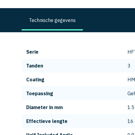
Technische gegevens
Serie
HF
Tanden
3
Coating
H
Toepassing
Geh
Diameter in mm
1.5
Effectieve lengte
16