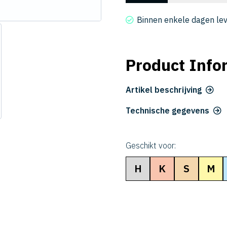
3015-
160-
Binnen enkele dagen le
18
aantal
Product Info
Artikel beschrijving
Technische gegevens
Geschikt voor:
H
K
S
M