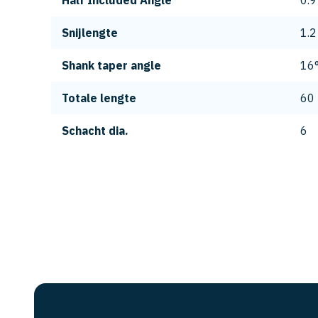
Half Included Angle
0.9
Snijlengte
1.2
Shank taper angle
16
Totale lengte
60
Schacht dia.
6