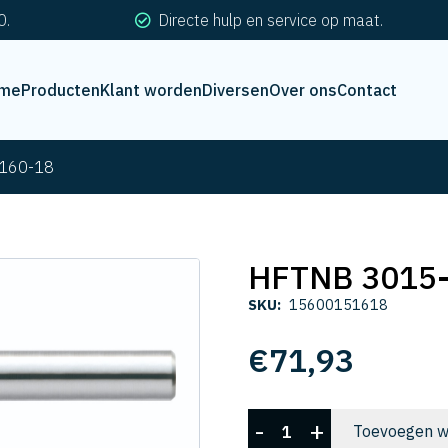
0.
Directe hulp en service op maat.
me
Producten
Klant worden
Diversen
Over ons
Contact
160-18
HFTNB 3015
SKU:
15600151618
€
71,93
HFTNB
-
+
Toevoegen w