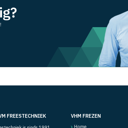
ig?
!
VM FREESTECHNIEK
VHM FREZEN
Home
stechniek is sinds 1991