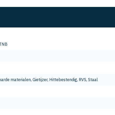
TNB
M
arde materialen, Gietijzer, Hittebestendig, RVS, Staal