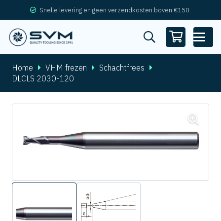
Snelle levering en geen verzendkosten boven €150.
Home
VHM frezen
Schachtfrees
DLCLS 2030-120