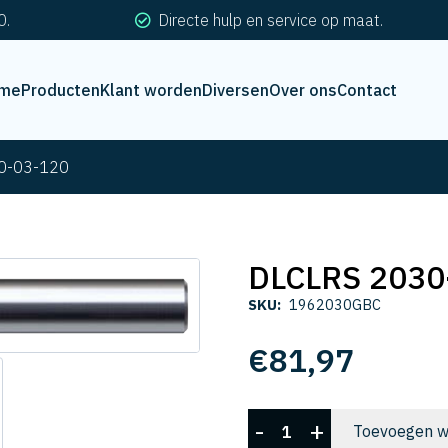
0.
Directe hulp en service op maat.
me
Producten
Klant worden
Diversen
Over ons
Contact
0-03-120
DLCLRS 2030
SKU:
1962030GBC
€
81,97
DLCLRS
-
+
Toevoegen w