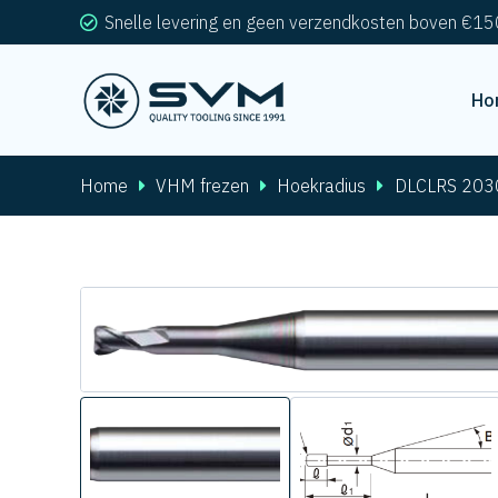
Snelle levering en geen verzendkosten boven €15
Ho
Home
VHM frezen
Hoekradius
DLCLRS 203