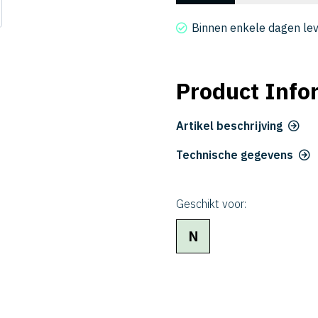
2030-
03-
Binnen enkele dagen le
120
aantal
Product Info
Artikel beschrijving
Technische gegevens
Geschikt voor:
N