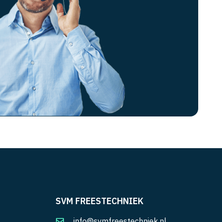
SVM FREESTECHNIEK
info@svmfreestechniek.nl