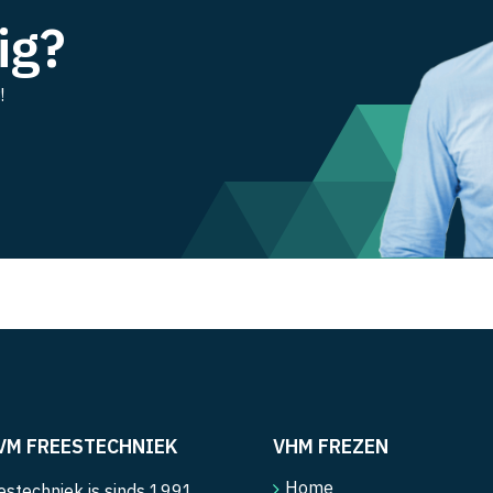
ig?
!
VM FREESTECHNIEK
VHM FREZEN
Home
stechniek is sinds 1991