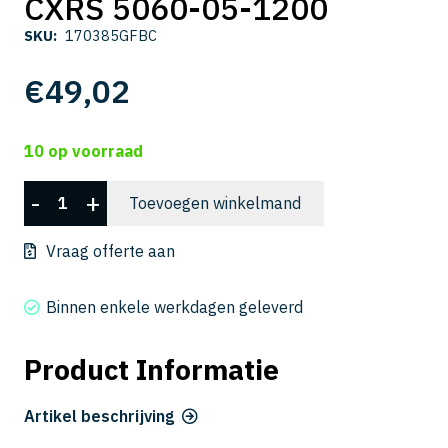
CXRS 5060-05-1200
SKU:
170385GFBC
€
49,02
10 op voorraad
CXRS
-
+
Toevoegen winkelmand
5060-
05-
Vraag offerte aan
1200
aantal
Binnen enkele werkdagen geleverd
Product Informatie
Artikel beschrijving