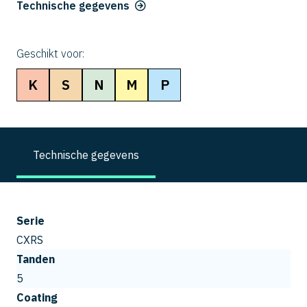
Technische gegevens
Geschikt voor:
K
S
N
M
P
Technische gegevens
Serie
CXRS
Tanden
5
Coating