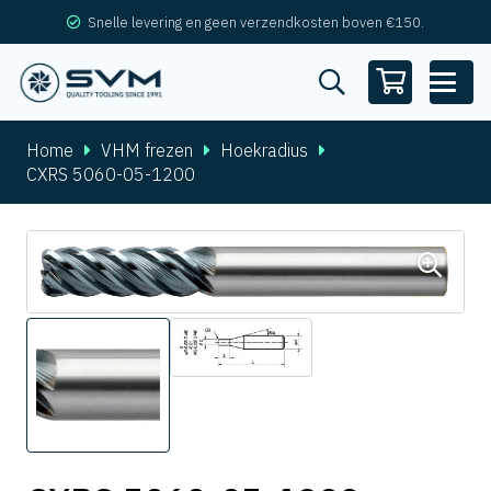
Snelle levering en geen verzendkosten boven €150.
Home
VHM frezen
Hoekradius
CXRS 5060-05-1200