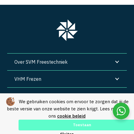
Over SVM Freestechniek
VHM Frezen
SVM Freestechniek
We gebruiken cookies om ervoor te zorgen dat jij de
beste versie van onze website te zien krijgt. Lees meer in
Algemene voorwaarden
|
Privacy
|
Cookies
ons
cookie beleid
© Copyright 2026 – SVM Freestechniek |
Webdesign by Yooker
–
Toestaan
Made with 💙