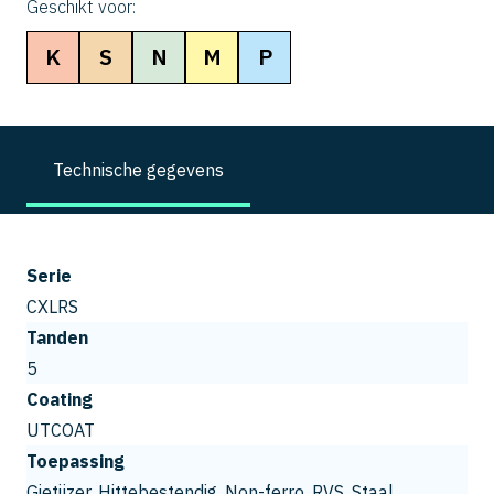
Geschikt voor:
K
S
N
M
P
Technische gegevens
Serie
CXLRS
Tanden
5
Coating
UTCOAT
Toepassing
Gietijzer, Hittebestendig, Non-ferro, RVS, Staal