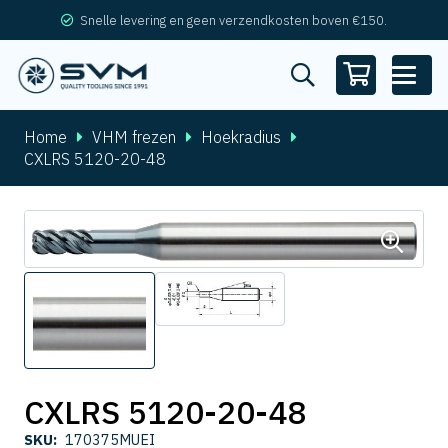
Snelle levering en geen verzendkosten boven €150.
Home
VHM frezen
Hoekradius
CXLRS 5120-20-48
CXLRS 5120-20-48
SKU:
170375MUEI