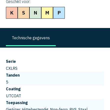
Geschikt voor:
K
S
N
M
P
Technische gegevens
Serie
CXLRS
Tanden
5
Coating
UTCOAT
Toepassing
Gietijzer, Hittebestendig, Non-ferro, RVS, Staal