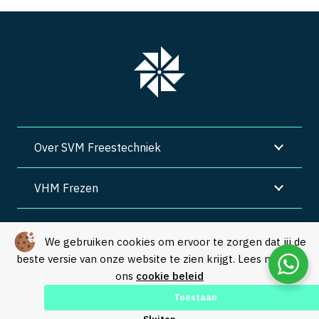
Over SVM Freestechniek
VHM Frezen
SVM Freestechniek
We gebruiken cookies om ervoor te zorgen dat jij de
beste versie van onze website te zien krijgt. Lees meer in
Algemene voorwaarden
|
Privacy
|
Cookies
ons
cookie beleid
© Copyright 2026 – SVM Freestechniek |
Webdesign by Yooker
–
Toestaan
Made with 💙