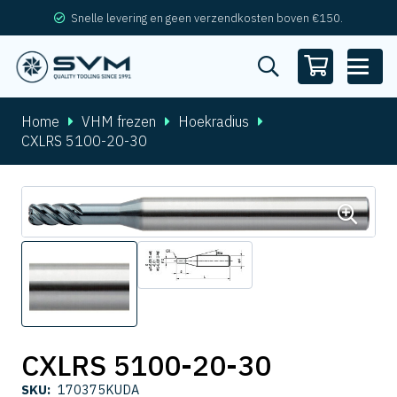
Snelle levering en geen verzendkosten boven €150.
Home
VHM frezen
Hoekradius
CXLRS 5100-20-30
CXLRS 5100-20-30
SKU:
170375KUDA