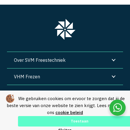
Over SVM Freestechniek
VHM Frezen
SVM Freestechniek
We gebruiken cookies om ervoor te zorgen dat jij de
beste versie van onze website te zien krijgt. Lees meer in
Algemene voorwaarden
|
Privacy
|
Cookies
ons
cookie beleid
© Copyright 2026 – SVM Freestechniek |
Webdesign by Yooker
–
Toestaan
Made with 💙