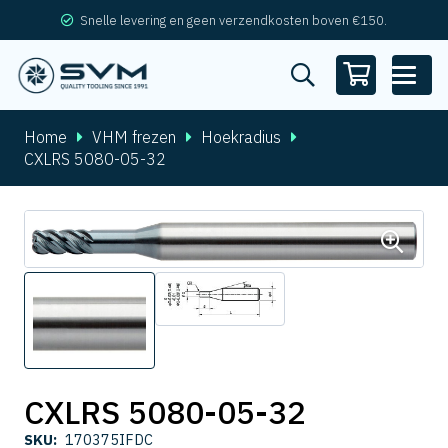
Snelle levering en geen verzendkosten boven €150.
Home
VHM frezen
Hoekradius
CXLRS 5080-05-32
CXLRS 5080-05-32
SKU:
170375IFDC