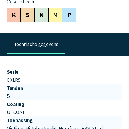
Geschikt voor:
K
S
N
M
P
Technische gegevens
Serie
CXLRS
Tanden
5
Coating
UTCOAT
Toepassing
Gietijzer, Hittebestendig, Non-ferro, RVS, Staal