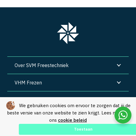
Over SVM Freestechniek
VHM Frezen
SVM Freestechniek
We gebruiken cookies om ervoor te zorgen dat jij de
beste versie van onze website te zien krijgt. Lees meer in
Algemene voorwaarden
|
Privacy
|
Cookies
ons
cookie beleid
© Copyright 2026 – SVM Freestechniek |
Webdesign by Yooker
–
Toestaan
Made with 💙