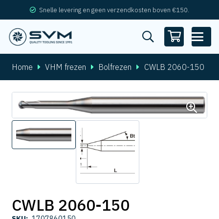
Snelle levering en geen verzendkosten boven €150.
Home
VHM frezen
Bolfrezen
CWLB 2060-150
CWLB 2060-150
SKU:
1707860150