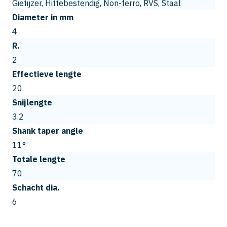
Gietijzer, Hittebestendig, Non-ferro, RVS, Staal
Diameter in mm
4
R.
2
Effectieve lengte
20
Snijlengte
3.2
Shank taper angle
11°
Totale lengte
70
Schacht dia.
6