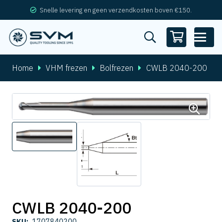
Snelle levering en geen verzendkosten boven €150.
Home
VHM frezen
Bolfrezen
CWLB 2040-200
CWLB 2040-200
SKU:
1707840200