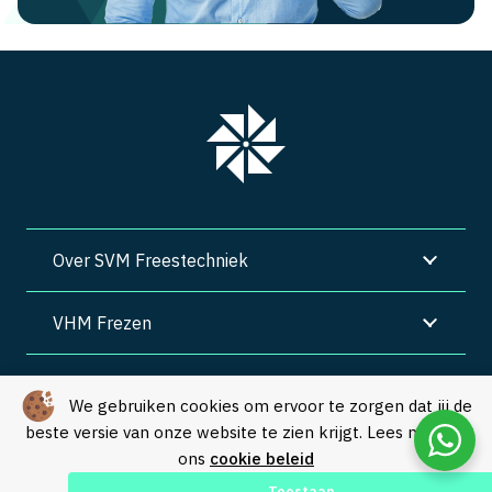
Over SVM Freestechniek
VHM Frezen
SVM Freestechniek
We gebruiken cookies om ervoor te zorgen dat jij de
beste versie van onze website te zien krijgt. Lees meer in
Algemene voorwaarden
|
Privacy
|
Cookies
ons
cookie beleid
© Copyright 2026 – SVM Freestechniek |
Webdesign by Yooker
–
Toestaan