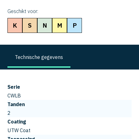
Geschikt voor:
K
S
N
M
P
Technische gegevens
Serie
CWLB
Tanden
2
Coating
UTW Coat
Toepassing