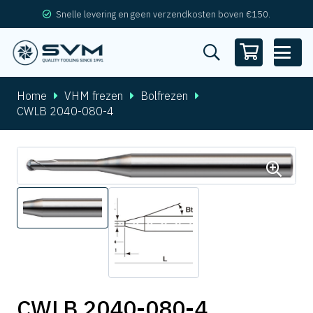
Snelle levering en geen verzendkosten boven €150.
Home
VHM frezen
Bolfrezen
CWLB 2040-080-4
CWLB 2040-080-4