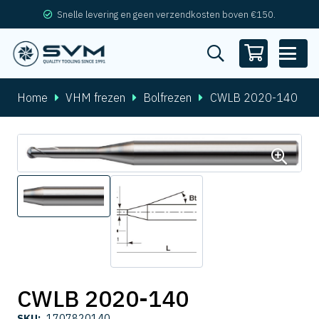
Snelle levering en geen verzendkosten boven €150.
Home
VHM frezen
Bolfrezen
CWLB 2020-140
CWLB 2020-140
SKU:
1707820140