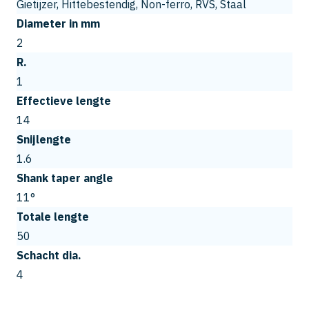
Gietijzer, Hittebestendig, Non-ferro, RVS, Staal
Diameter in mm
2
R.
1
Effectieve lengte
14
Snijlengte
1.6
Shank taper angle
11°
Totale lengte
50
Schacht dia.
4