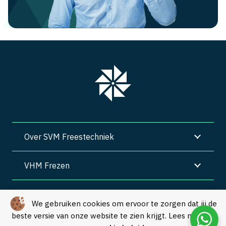
Over SVM Freestechniek
VHM Frezen
SVM Freestechniek
We gebruiken cookies om ervoor te zorgen dat jij de
beste versie van onze website te zien krijgt. Lees meer in
Algemene voorwaarden
|
Privacy
|
Cookies