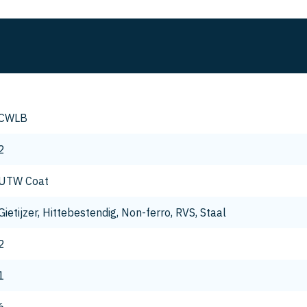
CWLB
2
UTW Coat
Gietijzer, Hittebestendig, Non-ferro, RVS, Staal
2
1