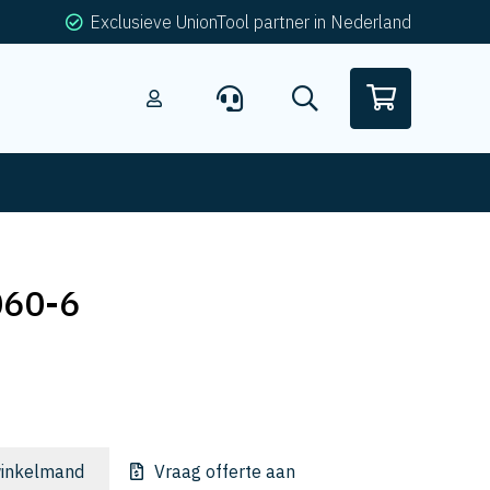
Exclusieve UnionTool partner in Nederland
060-6
inkelmand
Vraag offerte aan