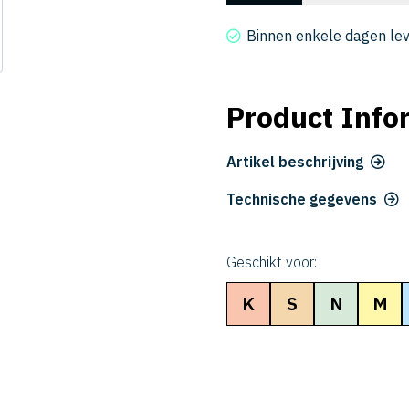
2020-
060-
Binnen enkele dagen le
6
aantal
Product Info
Artikel beschrijving
Technische gegevens
Geschikt voor:
K
S
N
M