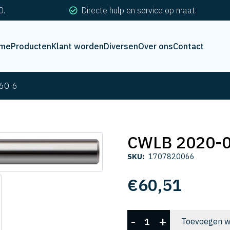
0.
Directe hulp en service op maat.
me
Producten
Klant worden
Diversen
Over ons
Contact
60-6
CWLB 2020-
SKU:
1707820066
€
60,51
CWLB
-
+
Toevoegen w