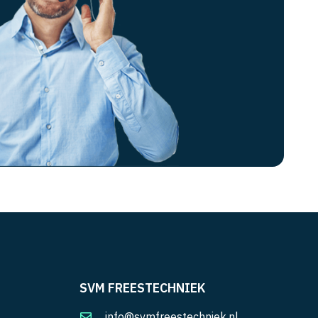
SVM FREESTECHNIEK
info@svmfreestechniek.nl