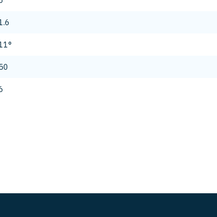
6
1.6
11°
50
6