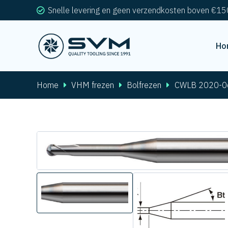
Snelle levering en geen verzendkosten boven €15
Ho
Home
VHM frezen
Bolfrezen
CWLB 2020-0