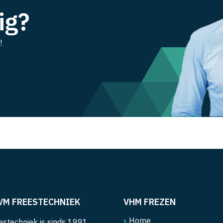
ig?
!
VM FREESTECHNIEK
VHM FREZEN
Home
stechniek is sinds 1991