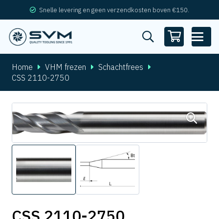
Snelle levering en geen verzendkosten boven €150.
Home
VHM frezen
Schachtfrees
CSS 2110-2750
CSS 2110-2750