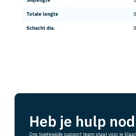
Snijlengte
Totale lengte
Schacht dia.
Heb je hulp nod
Ons toegewijde support team staat voor je klaar