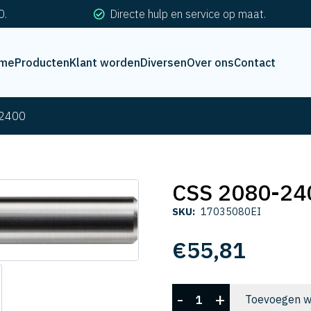
0.
Directe hulp en service op maat.
me
Producten
Klant worden
Diversen
Over ons
Contact
-2400
CSS 2080-24
SKU:
17035080EI
€
55,81
CSS
-
+
Toevoegen w