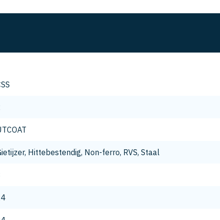
CSS
2
UTCOAT
ietijzer, Hittebestendig, Non-ferro, RVS, Staal
8
24