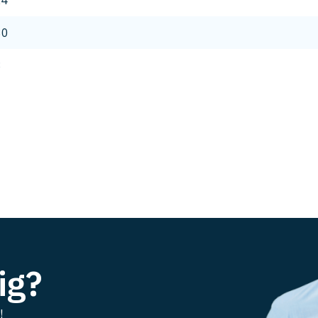
24
80
8
ig?
!