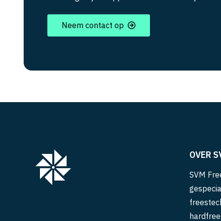
Neem contact op
OVER S
SVM Free
gespecia
freestec
hardfree