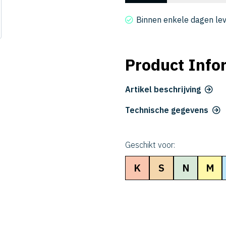
2080-
2400
Binnen enkele dagen le
aantal
Product Info
Artikel beschrijving
Technische gegevens
Geschikt voor:
K
S
N
M