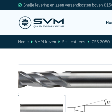
Snelle levering en geen verzendkosten boven €15
Ho
Home
VHM frezen
Schachtfrees
CSS 2080