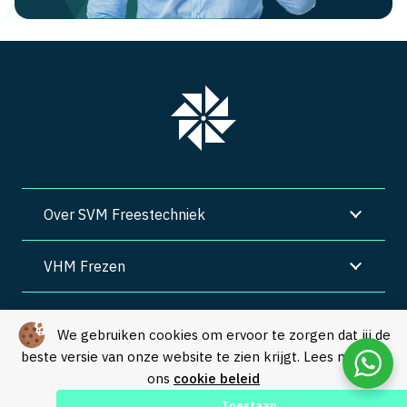
Over SVM Freestechniek
VHM Frezen
SVM Freestechniek
We gebruiken cookies om ervoor te zorgen dat jij de
beste versie van onze website te zien krijgt. Lees meer in
Algemene voorwaarden
|
Privacy
|
Cookies
ons
cookie beleid
© Copyright 2026 – SVM Freestechniek |
Webdesign by Yooker
–
Toestaan