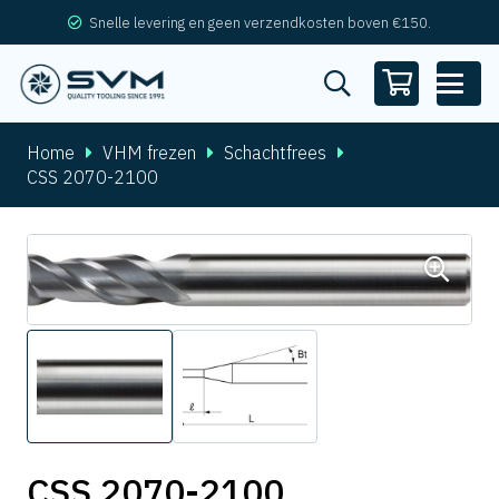
Snelle levering en geen verzendkosten boven €150.
Home
VHM frezen
Schachtfrees
CSS 2070-2100
CSS 2070-2100