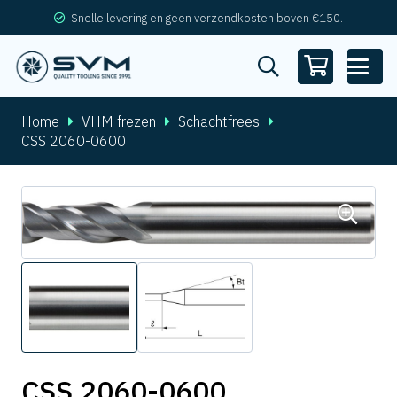
Snelle levering en geen verzendkosten boven €150.
Home
VHM frezen
Schachtfrees
CSS 2060-0600
CSS 2060-0600