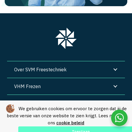
Over SVM Freestechniek
VHM Frezen
SVM Freestechniek
We gebruiken cookies om ervoor te zorgen dat jij de
beste versie van onze website te zien krijgt. Lees meer in
Algemene voorwaarden
|
Privacy
|
Cookies
ons
cookie beleid
© Copyright 2026 – SVM Freestechniek |
Webdesign by Yooker
–
Toestaan