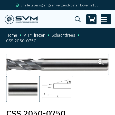
Snelle levering en geen verzendkosten boven €150.
Home
VHM frezen
Schachtfrees
CSS 2050-0750
CSS 2050-0750