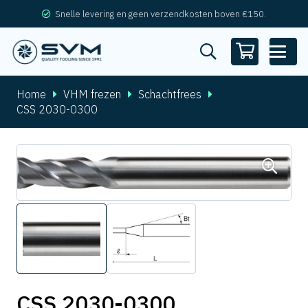
Snelle levering en geen verzendkosten boven €150.
Home
VHM frezen
Schachtfrees
CSS 2030-0300
CSS 2030-0300