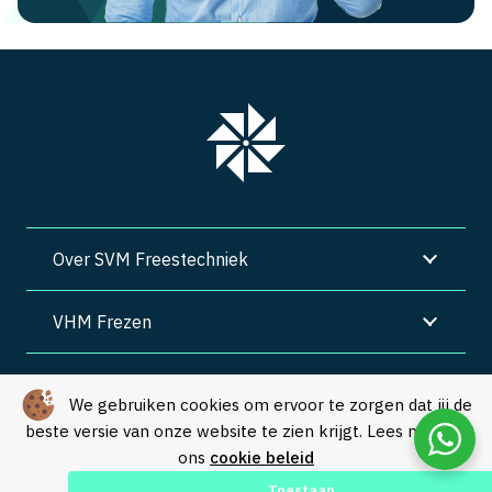
Over SVM Freestechniek
VHM Frezen
SVM Freestechniek
We gebruiken cookies om ervoor te zorgen dat jij de
beste versie van onze website te zien krijgt. Lees meer in
Algemene voorwaarden
|
Privacy
|
Cookies
ons
cookie beleid
© Copyright 2026 – SVM Freestechniek |
Webdesign by Yooker
–
Toestaan