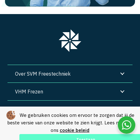
Over SVM Freestechniek
VHM Frezen
SVM Freestechniek
We gebruiken cookies om ervoor te zorgen dat jij de
beste versie van onze website te zien krijgt. Lees meer in
Algemene voorwaarden
|
Privacy
|
Cookies
ons
cookie beleid
© Copyright 2026 – SVM Freestechniek |
Webdesign by Yooker
–
Toestaan