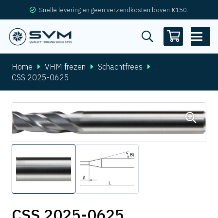
Snelle levering en geen verzendkosten boven €150.
Home
VHM frezen
Schachtfrees
CSS 2025-0625
CSS 2025-0625