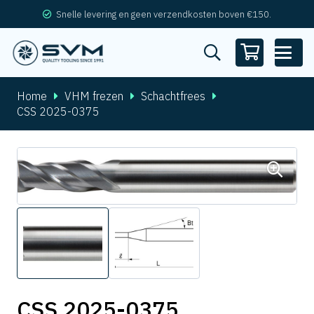
Snelle levering en geen verzendkosten boven €150.
Home
VHM frezen
Schachtfrees
CSS 2025-0375
CSS 2025-0375