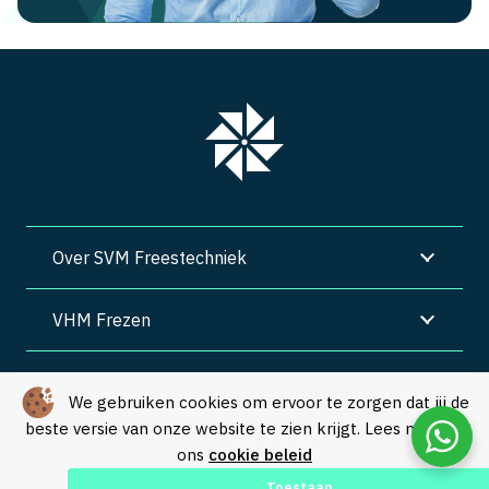
Over SVM Freestechniek
VHM Frezen
SVM Freestechniek
We gebruiken cookies om ervoor te zorgen dat jij de
beste versie van onze website te zien krijgt. Lees meer in
Algemene voorwaarden
|
Privacy
|
Cookies
ons
cookie beleid
© Copyright 2026 – SVM Freestechniek |
Webdesign by Yooker
–
Toestaan