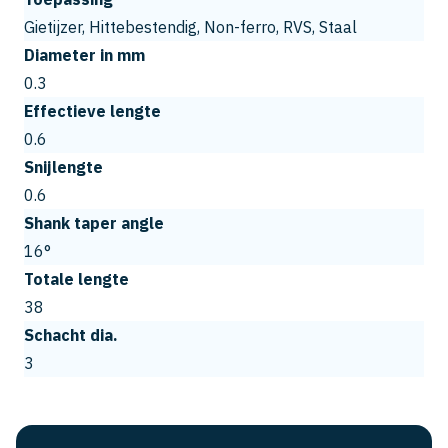
Gietijzer, Hittebestendig, Non-ferro, RVS, Staal
Diameter in mm
0.3
Effectieve lengte
0.6
Snijlengte
0.6
Shank taper angle
16°
Totale lengte
38
Schacht dia.
3