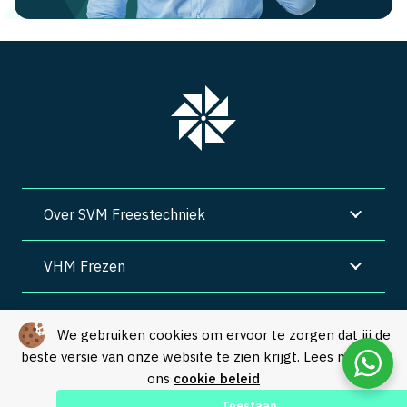
Over SVM Freestechniek
VHM Frezen
SVM Freestechniek
We gebruiken cookies om ervoor te zorgen dat jij de
beste versie van onze website te zien krijgt. Lees meer in
Algemene voorwaarden
|
Privacy
|
Cookies
ons
cookie beleid
© Copyright 2026 – SVM Freestechniek |
Webdesign by Yooker
–
Toestaan