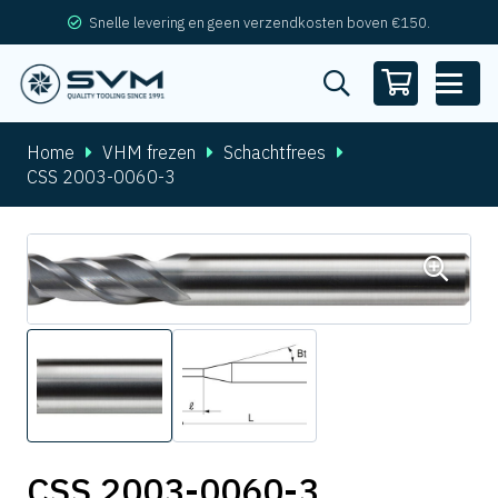
Snelle levering en geen verzendkosten boven €150.
Home
VHM frezen
Schachtfrees
CSS 2003-0060-3
CSS 2003-0060-3