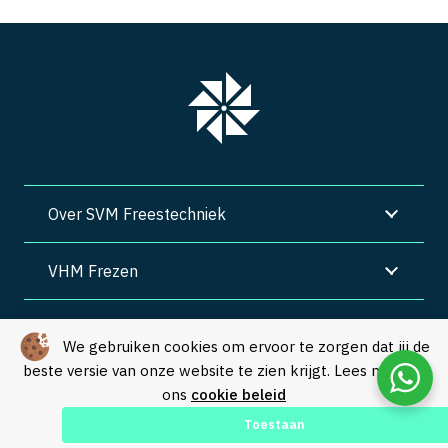
Over SVM Freestechniek
VHM Frezen
SVM Freestechniek
We gebruiken cookies om ervoor te zorgen dat jij de
beste versie van onze website te zien krijgt. Lees meer in
Algemene voorwaarden
|
Privacy
|
Cookies
ons
cookie beleid
© Copyright 2026 – SVM Freestechniek |
Webdesign by Yooker
–
Toestaan
Made with 💙