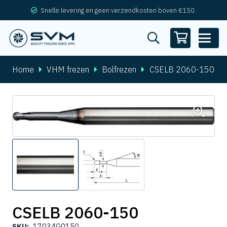
Snelle levering en geen verzendkosten boven €150.
Home
VHM frezen
Bolfrezen
CSELB 2060-150
CSELB 2060-150
SKU:
17034G0150