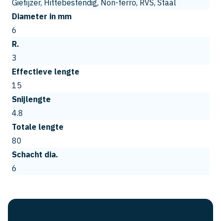
Gietijzer, Hittebestendig, Non-ferro, RVS, Staal
Diameter in mm
6
R.
3
Effectieve lengte
15
Snijlengte
4.8
Totale lengte
80
Schacht dia.
6