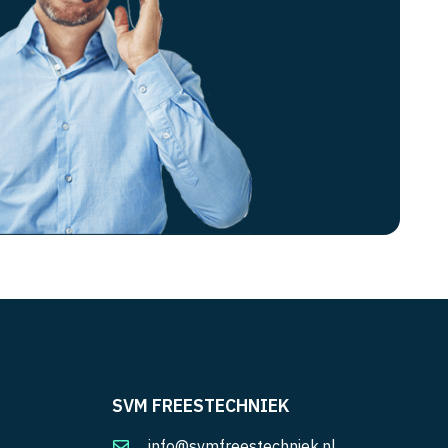
SVM FREESTECHNIEK
info@svmfreestechniek.nl