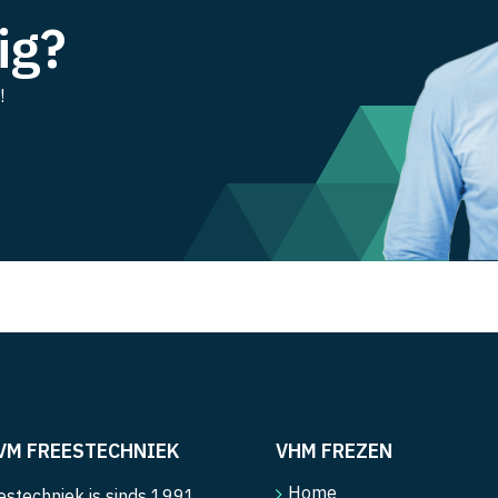
ig?
!
VM FREESTECHNIEK
VHM FREZEN
Home
stechniek is sinds 1991