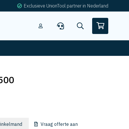
Exclusieve UnionTool partner in Nederland
500
inkelmand
Vraag offerte aan