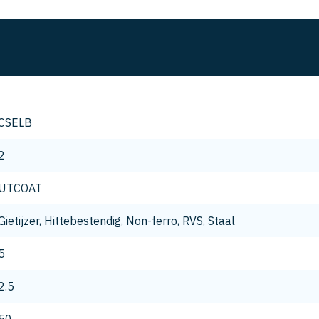
CSELB
2
UTCOAT
Gietijzer, Hittebestendig, Non-ferro, RVS, Staal
5
2.5