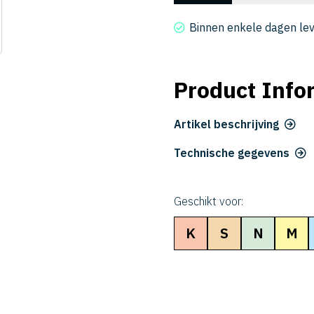
2050-
500
Binnen enkele dagen le
aantal
Product Info
Artikel beschrijving
Technische gegevens
Geschikt voor:
K
S
N
M