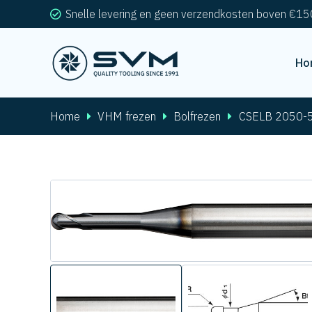
Snelle levering en geen verzendkosten boven €15
Ho
Home
VHM frezen
Bolfrezen
CSELB 2050-