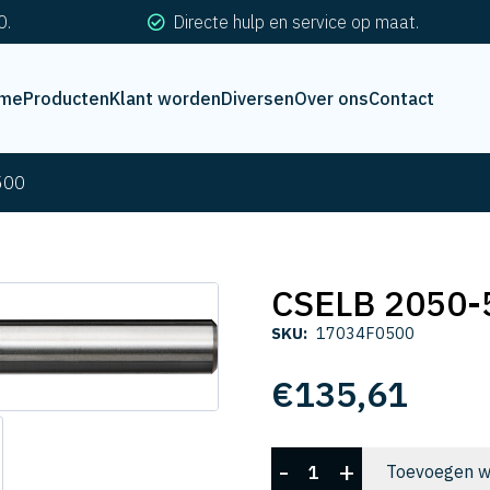
0.
Directe hulp en service op maat.
me
Producten
Klant worden
Diversen
Over ons
Contact
500
CSELB 2050-
SKU:
17034F0500
€
135,61
CSELB
-
+
Toevoegen w