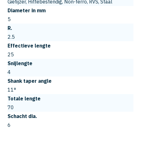
Gietijzer, Hittebestendig, Non-ferro, RVS, Staal
Diameter in mm
5
R.
2.5
Effectieve lengte
25
Snijlengte
4
Shank taper angle
11°
Totale lengte
70
Schacht dia.
6