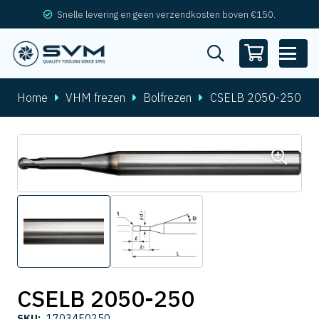
Snelle levering en geen verzendkosten boven €150.
Home
VHM frezen
Bolfrezen
CSELB 2050-250
CSELB 2050-250
SKU:
17034F0250