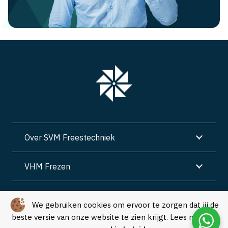
Over SVM Freestechniek
VHM Frezen
SVM Freestechniek
We gebruiken cookies om ervoor te zorgen dat jij de
beste versie van onze website te zien krijgt. Lees meer in
Algemene voorwaarden
|
Privacy
|
Cookies