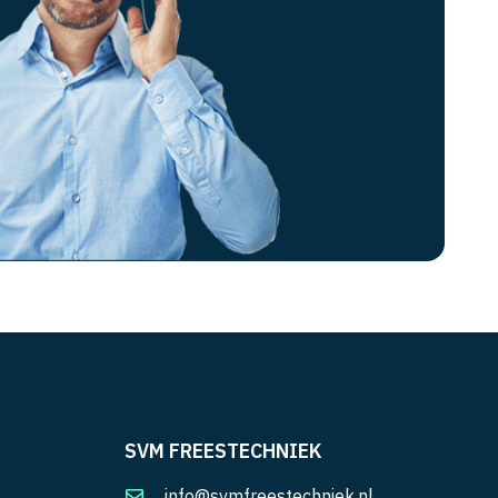
SVM FREESTECHNIEK
info@svmfreestechniek.nl