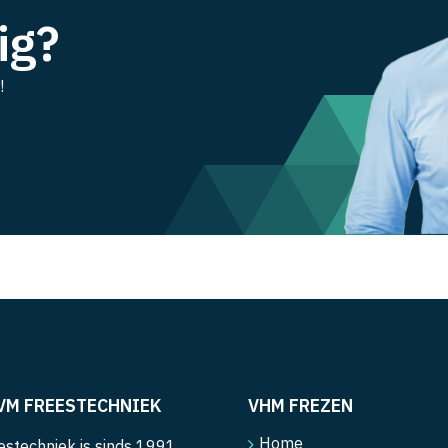
ig?
!
VM FREESTECHNIEK
VHM FREZEN
Home
stechniek is sinds 1991