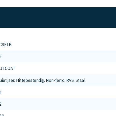
CSELB
2
UTCOAT
Gietijzer, Hittebestendig, Non-ferro, RVS, Staal
4
2