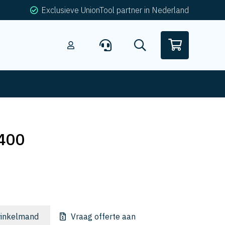
Exclusieve UnionTool partner in Nederland
400
inkelmand
Vraag offerte aan