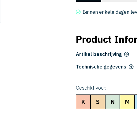
2040-
400
Binnen enkele dagen le
aantal
Product Info
Artikel beschrijving
Technische gegevens
Geschikt voor:
K
S
N
M