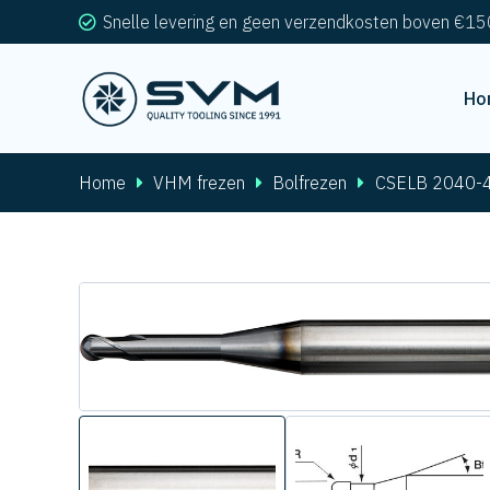
Snelle levering en geen verzendkosten boven €15
Ho
Home
VHM frezen
Bolfrezen
CSELB 2040-