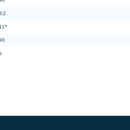
40
3.2
11°
90
6