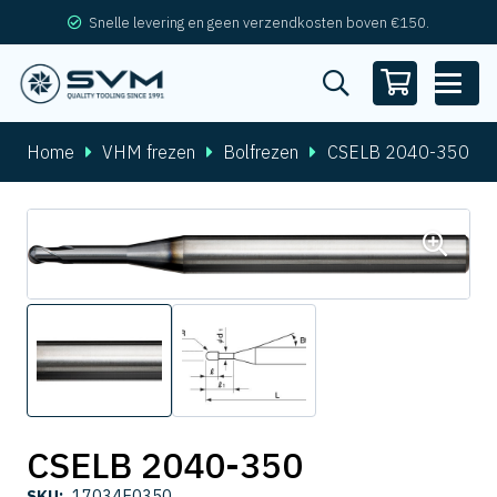
Snelle levering en geen verzendkosten boven €150.
Home
VHM frezen
Bolfrezen
CSELB 2040-350
CSELB 2040-350
SKU:
17034E0350