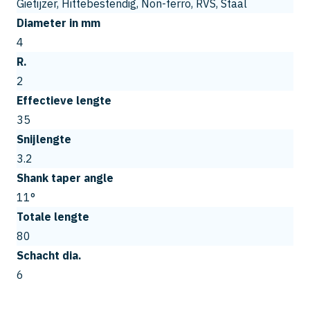
Gietijzer, Hittebestendig, Non-ferro, RVS, Staal
Diameter in mm
4
R.
2
Effectieve lengte
35
Snijlengte
3.2
Shank taper angle
11°
Totale lengte
80
Schacht dia.
6