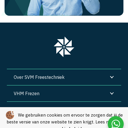
Over SVM Freestechniek
VHM Frezen
SVM Freestechniek
We gebruiken cookies om ervoor te zorgen dat jij de
beste versie van onze website te zien krijgt. Lees meer in
Algemene voorwaarden
|
Privacy
|
Cookies