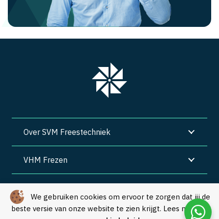
Over SVM Freestechniek
VHM Frezen
SVM Freestechniek
We gebruiken cookies om ervoor te zorgen dat jij de
beste versie van onze website te zien krijgt. Lees meer in
Algemene voorwaarden
|
Privacy
|
Cookies