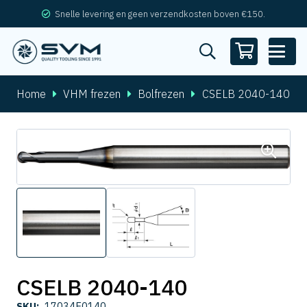
Snelle levering en geen verzendkosten boven €150.
Home
VHM frezen
Bolfrezen
CSELB 2040-140
CSELB 2040-140
SKU:
17034E0140