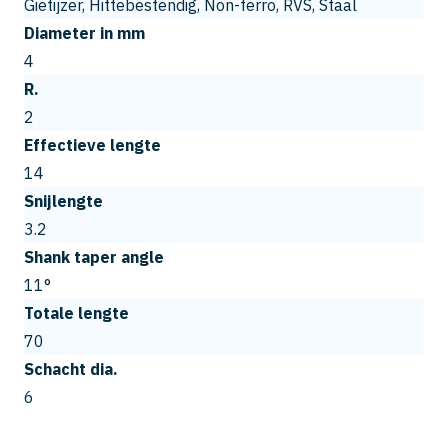
Gietijzer, Hittebestendig, Non-ferro, RVS, Staal
Diameter in mm
4
R.
2
Effectieve lengte
14
Snijlengte
3.2
Shank taper angle
11°
Totale lengte
70
Schacht dia.
6