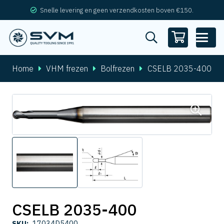
Snelle levering en geen verzendkosten boven €150.
Home
VHM frezen
Bolfrezen
CSELB 2035-400
CSELB 2035-400
SKU:
17034D5400