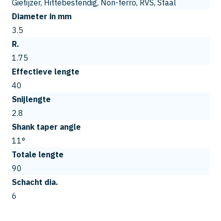
Gietijzer, Hittebestendig, Non-ferro, RVS, Staal
Diameter in mm
3.5
R.
1.75
Effectieve lengte
40
Snijlengte
2.8
Shank taper angle
11°
Totale lengte
90
Schacht dia.
6