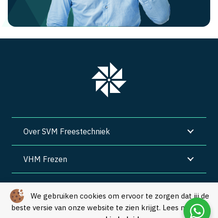
Over SVM Freestechniek
VHM Frezen
SVM Freestechniek
We gebruiken cookies om ervoor te zorgen dat jij de
beste versie van onze website te zien krijgt. Lees meer in
Algemene voorwaarden
|
Privacy
|
Cookies