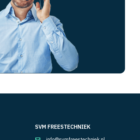
SVM FREESTECHNIEK
info@svmfreestechniek.nl