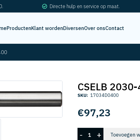
0.
Directe hulp en service op maat.
me
Producten
Klant worden
Diversen
Over ons
Contact
400
CSELB 2030-
SKU:
17034D0400
€
97,23
CSELB
-
+
Toevoegen w