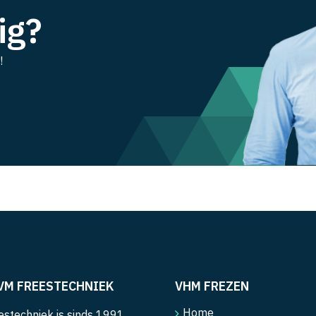
ig?
!
VM FREESTECHNIEK
VHM FREZEN
Home
stechniek is sinds 1991