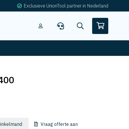
Exclusieve UnionTool partner in Nederland
400
inkelmand
Vraag offerte aan