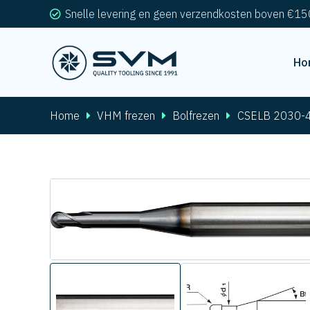
Snelle levering en geen verzendkosten boven €15
Ho
Home
VHM frezen
Bolfrezen
CSELB 2030-