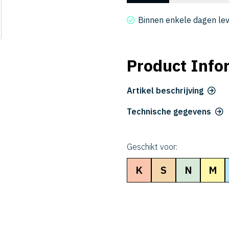
2030-
400
Binnen enkele dagen le
aantal
Product Info
Artikel beschrijving
Technische gegevens
Geschikt voor:
K
S
N
M