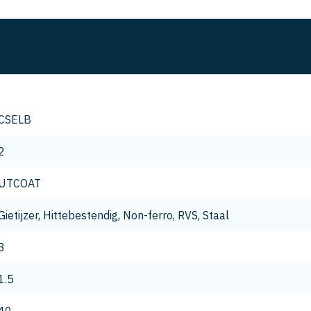
CSELB
2
UTCOAT
Gietijzer, Hittebestendig, Non-ferro, RVS, Staal
3
1.5