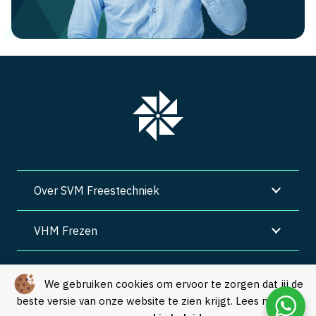
Over SVM Freestechniek
VHM Frezen
SVM Freestechniek
We gebruiken cookies om ervoor te zorgen dat jij de
beste versie van onze website te zien krijgt. Lees meer in
Algemene voorwaarden
|
Privacy
|
Cookies