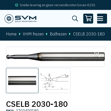
Snelle levering en geen verzendkosten boven €150.
Home
VHM frezen
Bolfrezen
CSELB 2030-180
CSELB 2030-180
SKU:
17034D0180