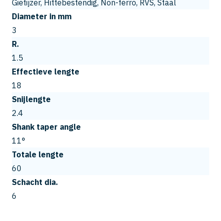
Gietijzer, Hittebestendig, Non-ferro, RVS, Staal
Diameter in mm
3
R.
1.5
Effectieve lengte
18
Snijlengte
2.4
Shank taper angle
11°
Totale lengte
60
Schacht dia.
6