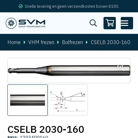
Snelle levering en geen verzendkosten boven €150.
Home
VHM frezen
Bolfrezen
CSELB 2030-160
CSELB 2030-160
SKU:
17034D0160