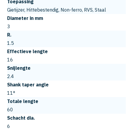
Toepassing
Gietijzer, Hittebestendig, Non-ferro, RVS, Staal
Diameter in mm
3
R.
1.5
Effectieve lengte
16
Snijlengte
2.4
Shank taper angle
11°
Totale lengte
60
Schacht dia.
6