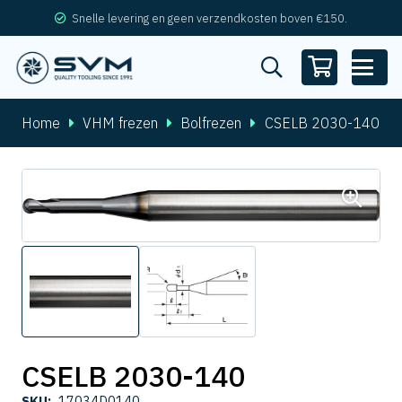
Snelle levering en geen verzendkosten boven €150.
Home
VHM frezen
Bolfrezen
CSELB 2030-140
CSELB 2030-140
SKU:
17034D0140