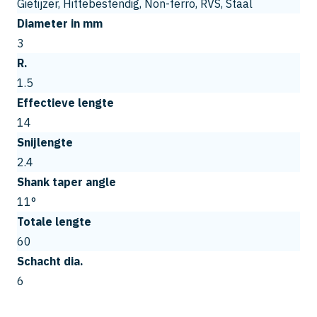
Gietijzer, Hittebestendig, Non-ferro, RVS, Staal
Diameter in mm
3
R.
1.5
Effectieve lengte
14
Snijlengte
2.4
Shank taper angle
11°
Totale lengte
60
Schacht dia.
6