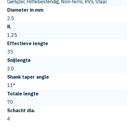
Gietijzer, Hittebestendig, Non-ferro, RVS, Staal
Diameter in mm
2.5
R.
1.25
Effectieve lengte
35
Snijlengte
2.0
Shank taper angle
11°
Totale lengte
70
Schacht dia.
4