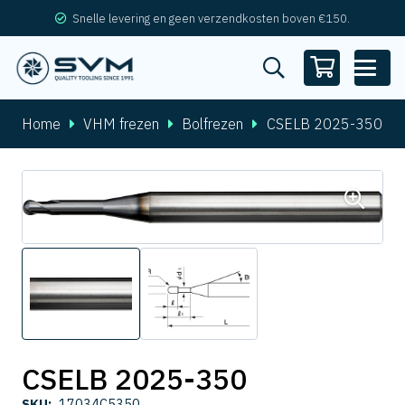
Snelle levering en geen verzendkosten boven €150.
Home
VHM frezen
Bolfrezen
CSELB 2025-350
CSELB 2025-350
SKU:
17034C5350