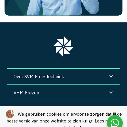
Over SVM Freestechniek
VHM Frezen
SVM Freestechniek
We gebruiken cookies om ervoor te zorgen dat jij de
beste versie van onze website te zien krijgt. Lees meer in
Algemene voorwaarden
|
Privacy
|
Cookies