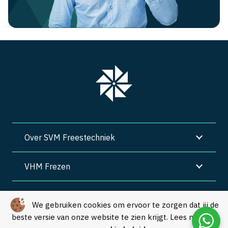
Over SVM Freestechniek
VHM Frezen
SVM Freestechniek
We gebruiken cookies om ervoor te zorgen dat jij de
beste versie van onze website te zien krijgt. Lees meer in
Algemene voorwaarden
|
Privacy
|
Cookies