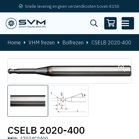
Snelle levering en geen verzendkosten boven €150.
Home
VHM frezen
Bolfrezen
CSELB 2020-400
CSELB 2020-400
SKU:
17034C0400