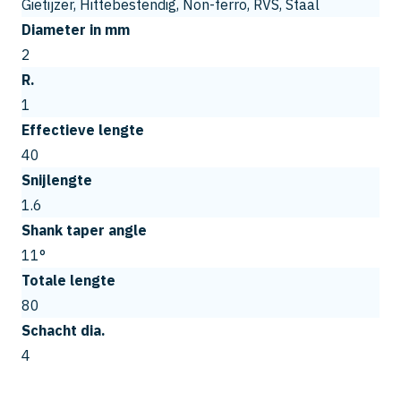
Gietijzer, Hittebestendig, Non-ferro, RVS, Staal
Diameter in mm
2
R.
1
Effectieve lengte
40
Snijlengte
1.6
Shank taper angle
11°
Totale lengte
80
Schacht dia.
4