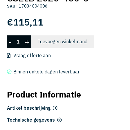
SKU:
17034C04006
€
115,11
CSELB
-
+
Toevoegen winkelmand
2020-
400-
Vraag offerte aan
6
aantal
Binnen enkele dagen leverbaar
Product Informatie
Artikel beschrijving
Technische gegevens