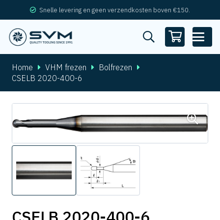
Snelle levering en geen verzendkosten boven €150.
Home
VHM frezen
Bolfrezen
CSELB 2020-400-6
CSELB 2020-400-6