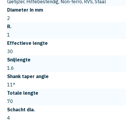
Gietijzer, Hittebestendig, Non-ferro, RVS, Staal
Diameter in mm
2
R.
1
Effectieve lengte
30
Snijlengte
1.6
Shank taper angle
11°
Totale lengte
70
Schacht dia.
4