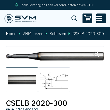
Snelle levering en geen verzendkosten boven €150.
Home
VHM frezen
Bolfrezen
CSELB 2020-300
CSELB 2020-300
SKU:
17034C0300