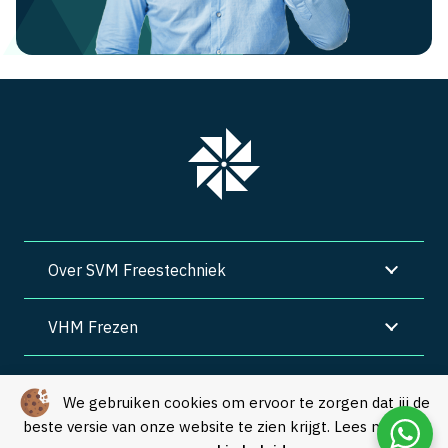
Over SVM Freestechniek
VHM Frezen
SVM Freestechniek
We gebruiken cookies om ervoor te zorgen dat jij de
beste versie van onze website te zien krijgt. Lees meer in
Algemene voorwaarden
|
Privacy
|
Cookies