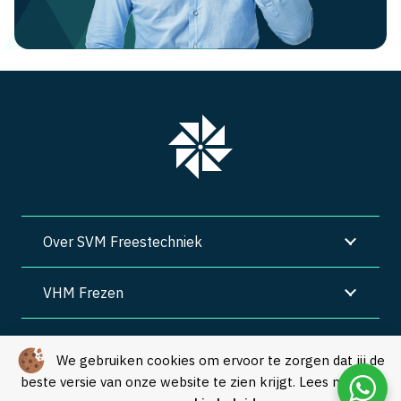
Over SVM Freestechniek
VHM Frezen
SVM Freestechniek
We gebruiken cookies om ervoor te zorgen dat jij de
beste versie van onze website te zien krijgt. Lees meer in
Algemene voorwaarden
|
Privacy
|
Cookies