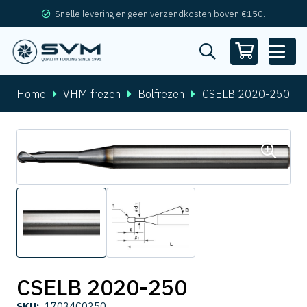
Snelle levering en geen verzendkosten boven €150.
Home
VHM frezen
Bolfrezen
CSELB 2020-250
CSELB 2020-250
SKU:
17034C0250