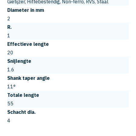
Gietijzer, Hittebestendig, Non-ferro, RVS, Staal
Diameter in mm
2
R.
1
Effectieve lengte
20
Snijlengte
1.6
Shank taper angle
11°
Totale lengte
55
Schacht dia.
4