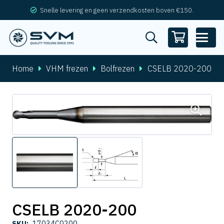
Snelle levering en geen verzendkosten boven €150.
Home
VHM frezen
Bolfrezen
CSELB 2020-200
CSELB 2020-200
SKU:
17034C0200