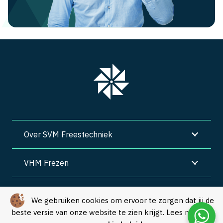
Over SVM Freestechniek
VHM Frezen
SVM Freestechniek
We gebruiken cookies om ervoor te zorgen dat jij de
beste versie van onze website te zien krijgt. Lees meer in
Algemene voorwaarden
|
Privacy
|
Cookies