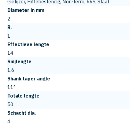
Gietijzer, Hittebestendig, Non-ferro, RVS, Staal
Diameter in mm
2
R.
1
Effectieve lengte
14
Snijlengte
1.6
Shank taper angle
11°
Totale lengte
50
Schacht dia.
4