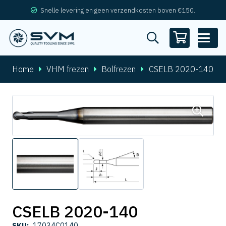
Snelle levering en geen verzendkosten boven €150.
Home
VHM frezen
Bolfrezen
CSELB 2020-140
CSELB 2020-140
SKU:
17034C0140