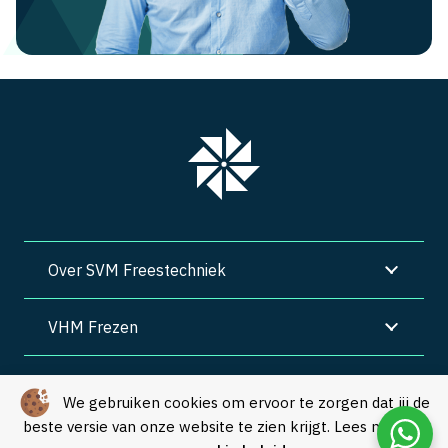
Over SVM Freestechniek
VHM Frezen
SVM Freestechniek
We gebruiken cookies om ervoor te zorgen dat jij de
beste versie van onze website te zien krijgt. Lees meer in
Algemene voorwaarden
|
Privacy
|
Cookies