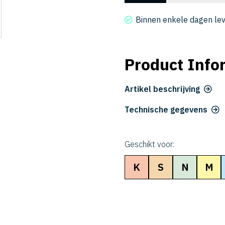
2020-
120-
Binnen enkele dagen le
6
aantal
Product Info
Artikel beschrijving
Technische gegevens
Geschikt voor:
K
S
N
M