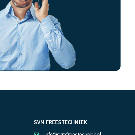
SVM FREESTECHNIEK
info@svmfreestechniek.nl