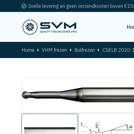
Snelle levering en geen verzendkosten boven €15
Ho
Home
VHM frezen
Bolfrezen
CSELB 2020-