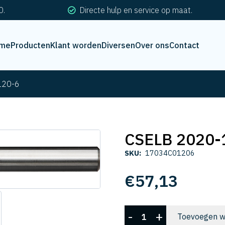
0.
Directe hulp en service op maat.
me
Producten
Klant worden
Diversen
Over ons
Contact
120-6
CSELB 2020-
SKU:
17034C01206
€
57,13
CSELB
-
+
Toevoegen w