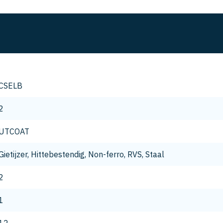
CSELB
2
UTCOAT
Gietijzer, Hittebestendig, Non-ferro, RVS, Staal
2
1