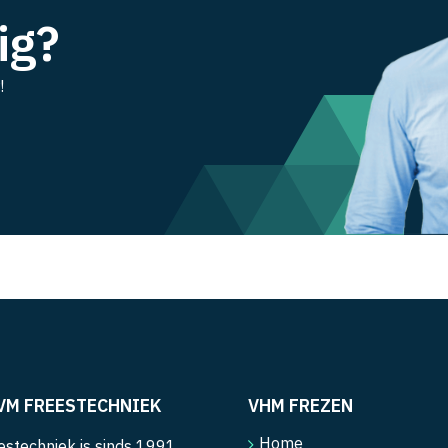
ig?
!
VM FREESTECHNIEK
VHM FREZEN
Home
stechniek is sinds 1991