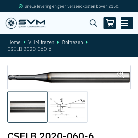
Snelle levering en geen verzendkosten boven €150.
Home
VHM frezen
Bolfrezen
CSELB 2020-060-6
CSELB 2020-060-6