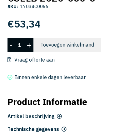
SKU:
17034C0066
€
53,34
CSELB
-
+
Toevoegen winkelmand
2020-
060-
Vraag offerte aan
6
aantal
Binnen enkele dagen leverbaar
Product Informatie
Artikel beschrijving
Technische gegevens