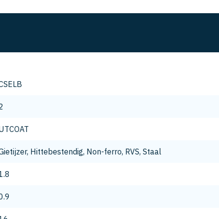
CSELB
2
UTCOAT
Gietijzer, Hittebestendig, Non-ferro, RVS, Staal
1.8
0.9