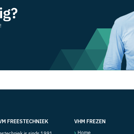
ig?
!
VM FREESTECHNIEK
VHM FREZEN
Home
stechniek is sinds 1991