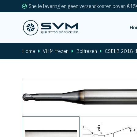
Snelle levering en geen verzendkosten boven €15
Ho
Home
VHM frezen
Bolfrezen
CSELB 2018-