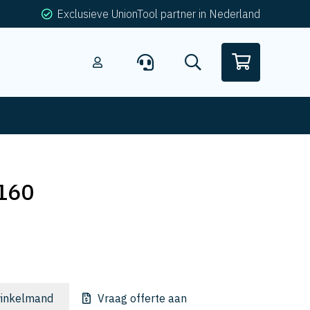
Exclusieve UnionTool partner in Nederland
160
inkelmand
Vraag offerte aan