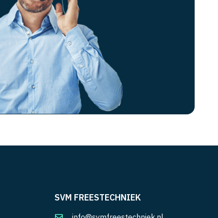
SVM FREESTECHNIEK
info@svmfreestechniek.nl