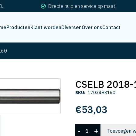
0.
Directe hulp en service op maat.
me
Producten
Klant worden
Diversen
Over ons
Contact
160
CSELB 2018-
SKU:
17034B8160
€
53,03
CSELB
-
+
Toevoegen w