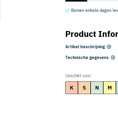
2018-
160
Binnen enkele dagen le
aantal
Product Info
Artikel beschrijving
Technische gegevens
Geschikt voor:
K
S
N
M