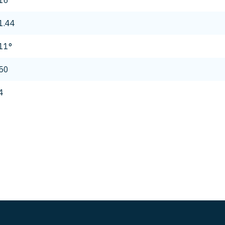
16
1.44
11°
50
4