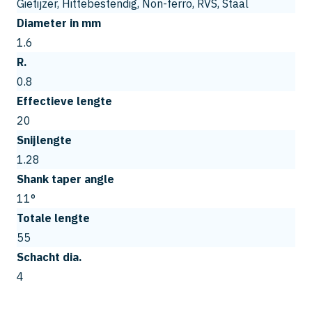
Gietijzer, Hittebestendig, Non-ferro, RVS, Staal
Diameter in mm
1.6
R.
0.8
Effectieve lengte
20
Snijlengte
1.28
Shank taper angle
11°
Totale lengte
55
Schacht dia.
4