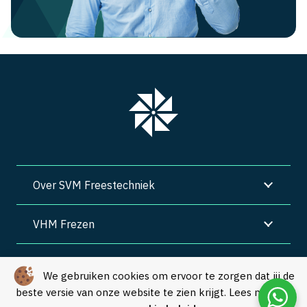
Over SVM Freestechniek
VHM Frezen
SVM Freestechniek
We gebruiken cookies om ervoor te zorgen dat jij de
beste versie van onze website te zien krijgt. Lees meer in
Algemene voorwaarden
|
Privacy
|
Cookies