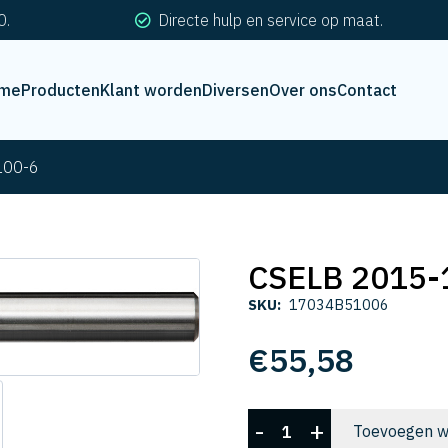
0.
Directe hulp en service op maat.
me
Producten
Klant worden
Diversen
Over ons
Contact
100-6
CSELB 2015-
SKU:
17034B51006
€
55,58
CSELB
-
+
Toevoegen w