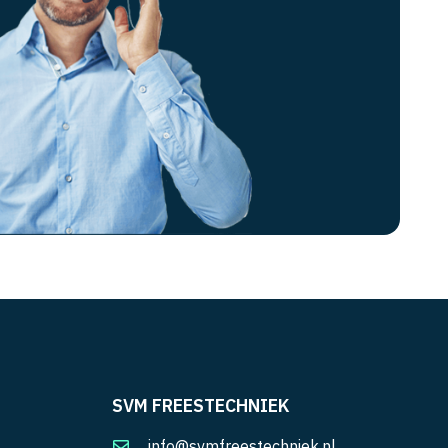
SVM FREESTECHNIEK
info@svmfreestechniek.nl