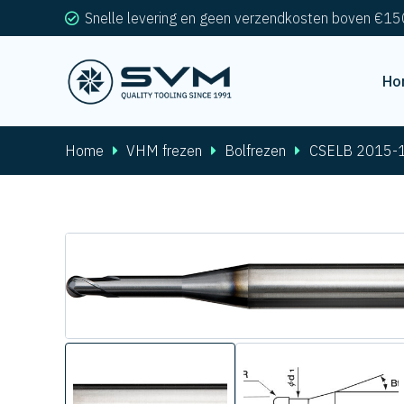
Snelle levering en geen verzendkosten boven €15
Ho
Home
VHM frezen
Bolfrezen
CSELB 2015-