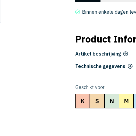
2015-
100-
Binnen enkele dagen le
6
aantal
Product Info
Artikel beschrijving
Technische gegevens
Geschikt voor:
K
S
N
M