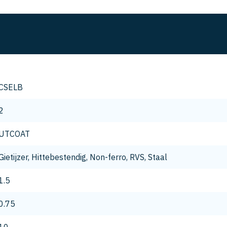
CSELB
2
UTCOAT
Gietijzer, Hittebestendig, Non-ferro, RVS, Staal
1.5
0.75