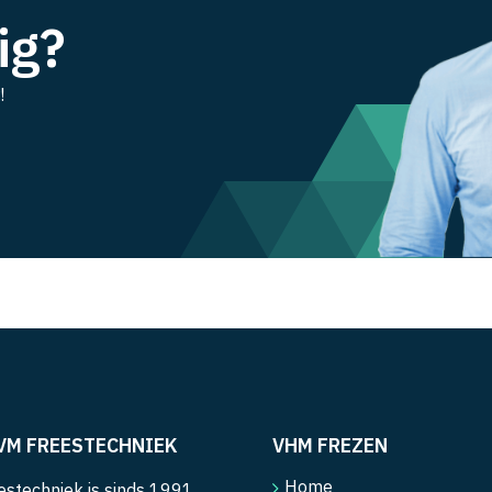
ig?
!
VM FREESTECHNIEK
VHM FREZEN
Home
stechniek is sinds 1991