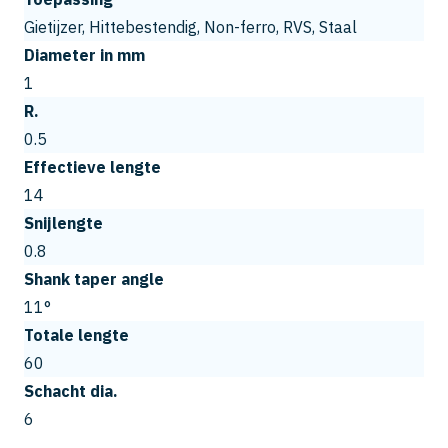
Gietijzer, Hittebestendig, Non-ferro, RVS, Staal
Diameter in mm
1
R.
0.5
Effectieve lengte
14
Snijlengte
0.8
Shank taper angle
11°
Totale lengte
60
Schacht dia.
6