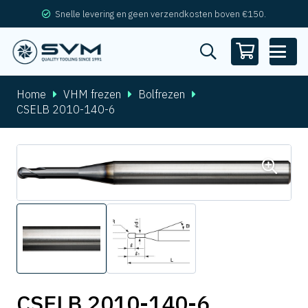
Snelle levering en geen verzendkosten boven €150.
Home
VHM frezen
Bolfrezen
CSELB 2010-140-6
CSELB 2010-140-6